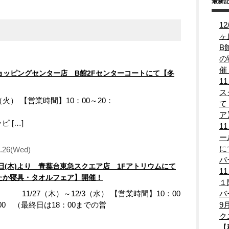
最新
1
ヶ
B
の
催
丘ショッピングセンター店 B館2Fセンターコートにて【冬
1
ス
（火） 【営業時間】10：00～20：
て
0
ア
 […]
1
ー
に
1.26(Wed)
バ
7日(木)より 青葉台東急スクエア店 1Fアトリウムにて
1
たか寝具・タオルフェア】開催！
１
 11/27（木）～12/3（水） 【営業時間】10：00
バ
00 （最終日は18：00までの営
9
業
ク
【