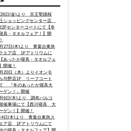
記事
2/26日(金)より 京王聖蹟桜
丘ショッピングセンター店
館2Fセンターコートにて【冬
寝具・タオルフェア！】開
！
1月27日(木)より 青葉台東急
クエア店 1Fアトリウムに
【あったか寝具・タオルフェ
0
】開催！
1月20日（木）よりイオンモ
ル与野店1F リーフコート
て 『冬のあったか寝具大
ーゲン！』開催
1月6日(木)より 調布パルコ
階催事場にて【西川寝具 大
ーゲン！】開催！
月4日(木)より 青葉台東急ス
）
エア店 1Fアトリウムにて
秋の寝具・タオルフェア】開