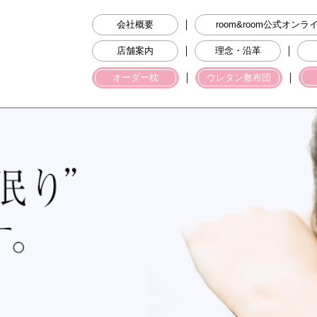
｜
会社概要
room&room公式オン
｜
｜
店舗案内
理念・沿革
｜
｜
オーダー枕
ウレタン敷布団