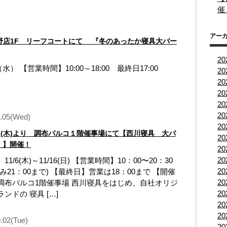
催
アー
与野店1F リーフコートにて 『冬のあったか寝具大バー
2
） 【営業時間】10:00～18:00 最終日17:00
2
2
2
2
2
1.05(Wed)
2
6日(木)より 調布パルコ１階催事場にて【西川寝具 大バ
2
！】開催！
2
2
11/6(木)～11/16(日) 【営業時間】10：00〜20：30
2
み21：00まで) 【最終日】営業は18：00まで 【開催
2
調布パルコ1階催事場 西川寝具をはじめ、自社オリジ
2
ンドの 寝具 […]
2
2
.02(Tue)
2