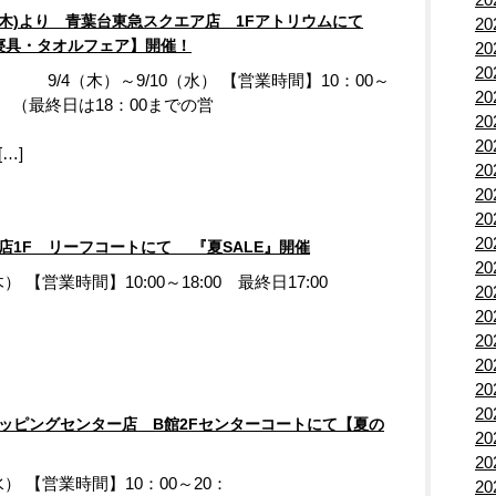
(木)より 青葉台東急スクエア店 1Fアトリウムにて
2
寝具・タオルフェア】開催！
2
2
 9/4（木）～9/10（水） 【営業時間】10：00～
2
0 （最終日は18：00までの営
2
業
2
[…]
2
2
2
2
店1F リーフコートにて 『夏SALE』開催
2
 【営業時間】10:00～18:00 最終日17:00
2
2
2
2
2
2
ショッピングセンター店 B館2Fセンターコートにて【夏の
2
2
） 【営業時間】10：00～20：
2