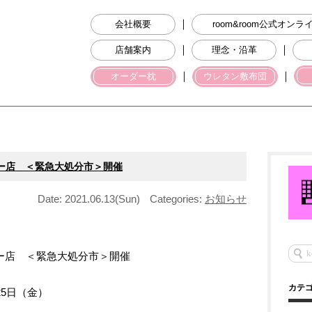
｜
会社概要
room&room公式オン
｜
｜
店舗案内
理念・沿革
｜
｜
オーダー枕
ウレタン敷布団
ンター店 ＜緊急大処分市＞開催
Date: 2021.06.13(Sun)
Categories:
お知らせ
ンター店 ＜緊急大処分市＞開催
カテ
25日（金）