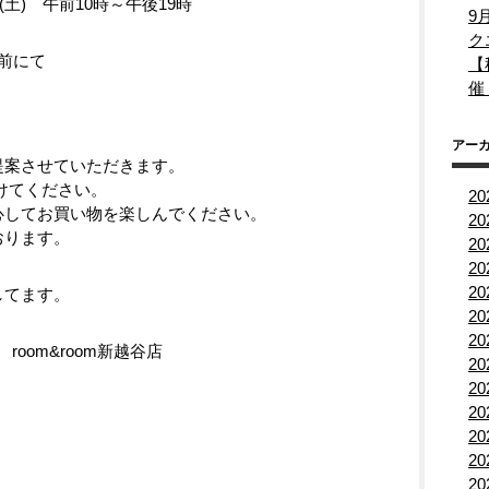
日(土) 午前10時～午後19時
9
ク
前にて
【
催
アー
案させていただきます。
けてください。
2
してお買い物を楽しんでください。
2
おります。
2
2
2
してます。
2
2
room&room新越谷店
2
2
2
2
2
2