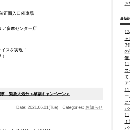
お
階正面入口催事場
最新
コリア多摩センター店
1
ヶ
B
ライスを実現！
の
得！
催
1
ス
て
ア
1
店1階 催事 緊急大処分＜早割キャンペーン＞
ー
に
Date: 2021.06.01(Tue)
Categories:
お知らせ
バ
1
１
バ