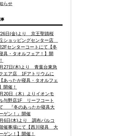
知らせ
記事
2/26日(金)より 京王聖蹟桜
丘ショッピングセンター店
館2Fセンターコートにて【冬
寝具・タオルフェア！】開
！
1月27日(木)より 青葉台東急
クエア店 1Fアトリウムに
【あったか寝具・タオルフェ
】開催！
1月20日（木）よりイオンモ
ル与野店1F リーフコート
て 『冬のあったか寝具大
ーゲン！』開催
1月6日(木)より 調布パルコ
階催事場にて【西川寝具 大
ーゲン！】開催！