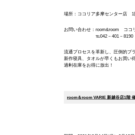
場所：ココリア多摩センター店 1
お問い合わせ：room&room コ
℡042－401－8190
流通プロセスを革新し、圧倒的プ
新作寝具、タオルが早くもお買い
過剰在庫をお得に放出！
room＆room VARIE 新越谷