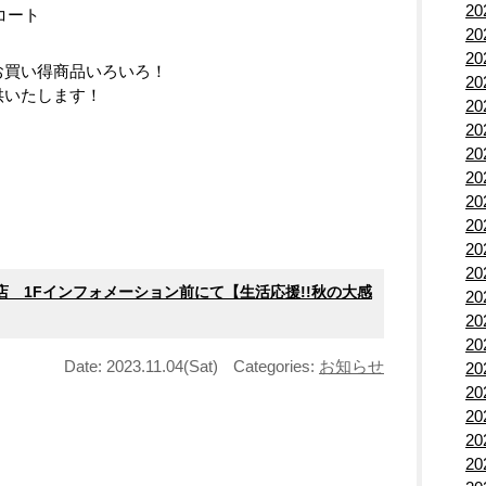
2
コート
2
2
お買い得商品いろいろ！
2
供いたします！
2
2
2
2
2
2
2
2
店 1Fインフォメーション前にて【生活応援!!秋の大感
2
2
2
Date: 2023.11.04(Sat)
Categories:
お知らせ
2
2
2
2
2