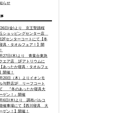
知らせ
記事
2/26日(金)より 京王聖蹟桜
丘ショッピングセンター店
館2Fセンターコートにて【冬
寝具・タオルフェア！】開
！
1月27日(木)より 青葉台東急
クエア店 1Fアトリウムに
【あったか寝具・タオルフェ
】開催！
1月20日（木）よりイオンモ
ル与野店1F リーフコート
て 『冬のあったか寝具大
ーゲン！』開催
1月6日(木)より 調布パルコ
階催事場にて【西川寝具 大
ーゲン！】開催！