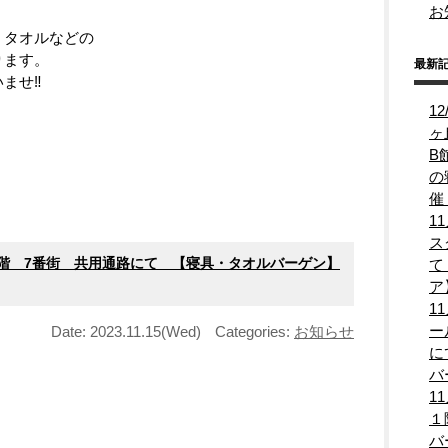
お
、タオルなどの
ります。
最新
ませ‼
1
ヶ
B
。
の
催
1
ス
蒲 2階 7番街 共用通路にて 【寝具・タオルバーゲン】
て
ア
1
ー
Date: 2023.11.15(Wed)
Categories:
お知らせ
に
バ
1
１
バ