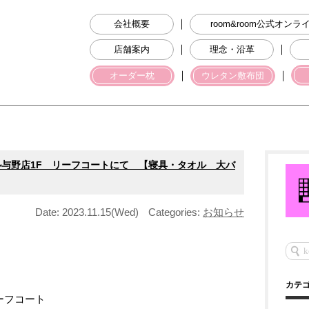
｜
会社概要
room&room公式オン
｜
｜
店舗案内
理念・沿革
｜
｜
オーダー枕
ウレタン敷布団
ル与野店1F リーフコートにて 【寝具・タオル 大バ
Date: 2023.11.15(Wed)
Categories:
お知らせ
カテ
ーフコート