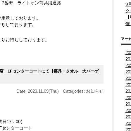
 7番街 ライトオン前共用通路
9
ク
【
ご用意しております。
催
待ちしております。
アー
よりお待ちしております。
2
2
2
ル柏店 1Fセンターコートにて【寝具・タオル 大バーゲ
2
2
2
Date: 2023.11.09(Thu)
Categories:
お知らせ
2
2
2
2
）
2
終日17：00）
2
Fセンターコート
2