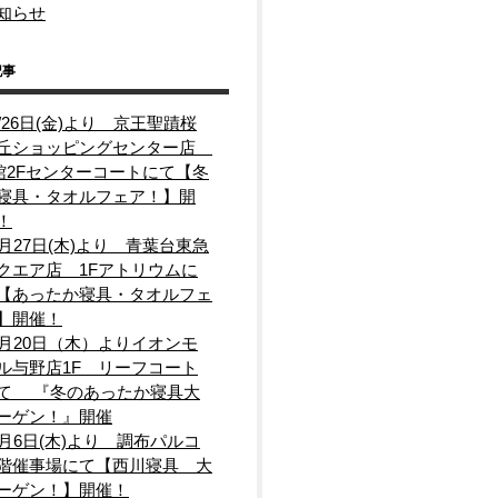
知らせ
記事
2/26日(金)より 京王聖蹟桜
丘ショッピングセンター店
館2Fセンターコートにて【冬
寝具・タオルフェア！】開
！
1月27日(木)より 青葉台東急
クエア店 1Fアトリウムに
【あったか寝具・タオルフェ
】開催！
1月20日（木）よりイオンモ
ル与野店1F リーフコート
て 『冬のあったか寝具大
ーゲン！』開催
1月6日(木)より 調布パルコ
階催事場にて【西川寝具 大
ーゲン！】開催！