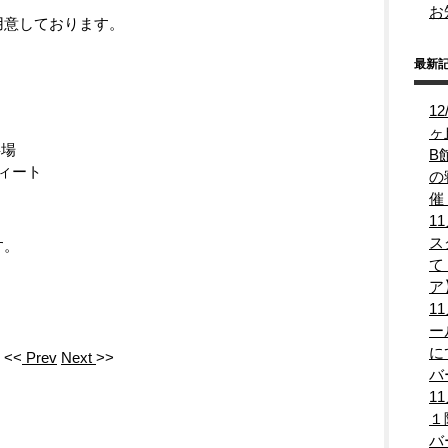
お
用意しております。
最新
1
ヶ
事場
B
ティート
の
催
1
ス
す。
て
ア
1
ー
に
<<
Prev
Next
>>
バ
1
１
バ