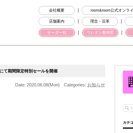
｜
会社概要
room&room公式オン
｜
｜
店舗案内
理念・沿革
｜
｜
オーダー枕
ウレタン敷布団
にて期間限定特別セールを開催
Date: 2020.06.08(Mon)
Categories:
お知らせ
カテ